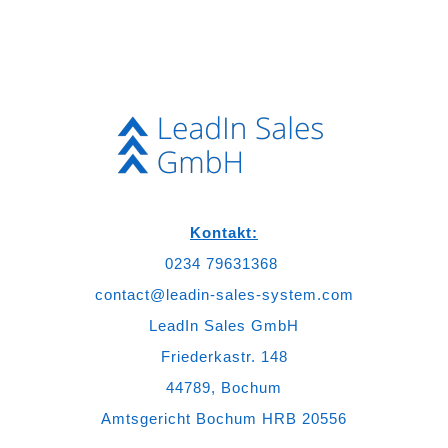
Monaten haben wir über
1.050 neue, hochwertige
Kontakte im direkten
Netzwerk, woraus uns
der Service 58 Leads für
Gespräche übergeben
hat und auch bereits die
ersten Projekte
abgeschlossen werden
konnten. Vom Preis-
Leistungsverhältnis, der
Leistungsqualität und
der Kommunikation
können wir den LeadIn
Service absolut
empfehlen und freuen
Kontakt:
uns auf die weitere
Zusammenarbeit. Vielen
0234 79631368
Dank ans Team und
Steffen für die gute
contact@leadin-sales-system.com
Arbeit.
LeadIn Sales GmbH
Friederkastr. 148
44789, Bochum
Amtsgericht Bochum HRB 20556