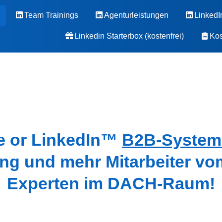
Team Trainings
Agenturleistungen
LinkedI
Linkedin Starterbox (kostenfrei)
Kos
le
or LinkedIn
™
B2B-Syste
ing und mehr Mitarbeiter vo
Experten im DACH-Raum!