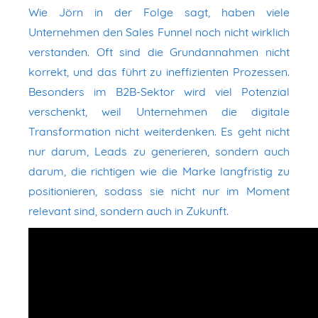
Wie Jörn in der Folge sagt, haben viele
Unternehmen den Sales Funnel noch nicht wirklich
verstanden. Oft sind die Grundannahmen nicht
korrekt, und das führt zu ineffizienten Prozessen.
Besonders im B2B-Sektor wird viel Potenzial
verschenkt, weil Unternehmen die digitale
Transformation nicht weiterdenken. Es geht nicht
nur darum, Leads zu generieren, sondern auch
darum, die richtigen wie die Marke langfristig zu
positionieren, sodass sie nicht nur im Moment
relevant sind, sondern auch in Zukunft.