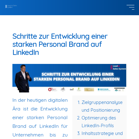
Schritte zur Entwicklung einer
starken Personal Brand auf
LinkedIn
In der heutigen digitalen
Zielgruppenanalyse
Ära ist die Entwicklung
und Positionierung
einer starken Personal
Optimierung des
Brand auf LinkedIn für
LinkedIn-Profils
Inhaltsstrategie und
Unternehmen bis zu