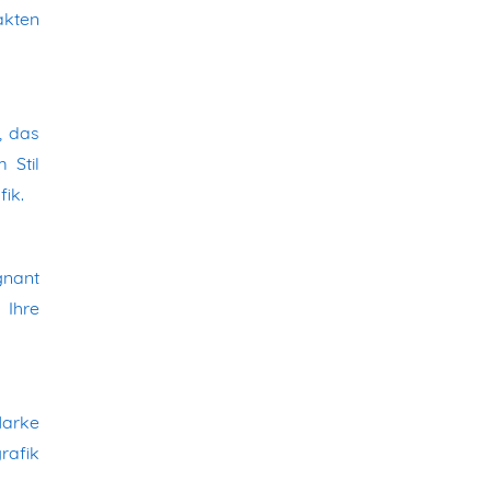
akten
, das
 Stil
fik.
gnant
 Ihre
Marke
rafik