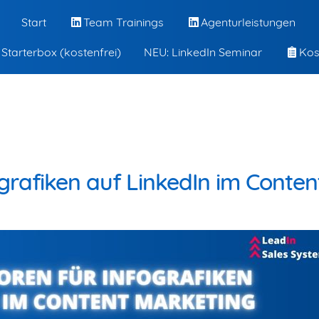
Start
Team Trainings
Agenturleistungen
 Starterbox (kostenfrei)
NEU: LinkedIn Seminar
Kos
ografiken auf LinkedIn im Conten