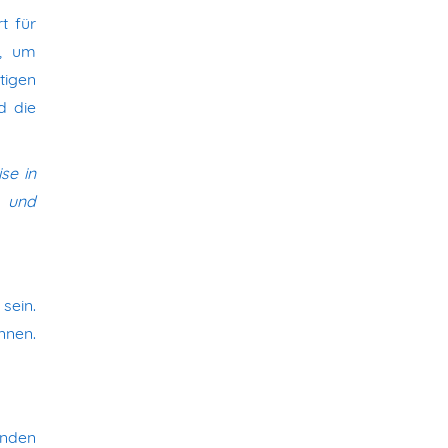
t für
t, um
tigen
d die
ise in
e und
sein.
nnen.
enden