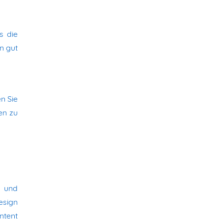
s die
n gut
n Sie
en zu
n und
esign
ntent