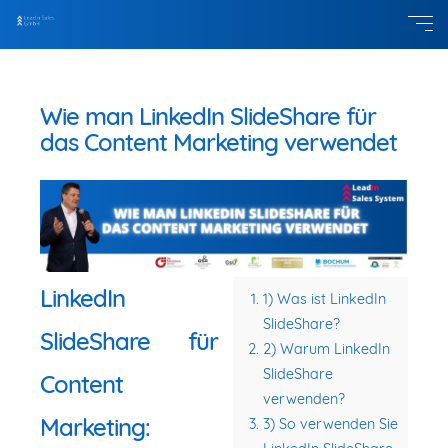
Wie man LinkedIn SlideShare für
das Content Marketing verwendet
LinkedIn
1) Was ist LinkedIn
SlideShare?
SlideShare für
2) Warum LinkedIn
SlideShare
Content
verwenden?
Marketing:
3) So verwenden Sie