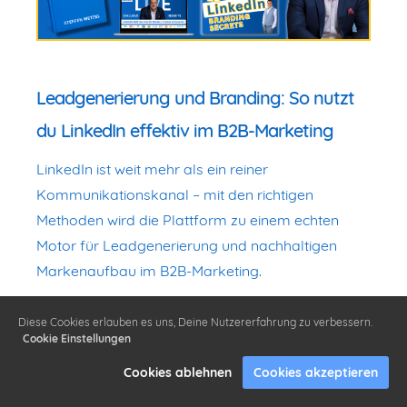
Leadgenerierung und Branding: So nutzt
du LinkedIn effektiv im B2B-Marketing
LinkedIn ist weit mehr als ein reiner
Kommunikationskanal – mit den richtigen
Methoden wird die Plattform zu einem echten
Motor für Leadgenerierung und nachhaltigen
Markenaufbau im B2B-Marketing.
Gerade im professionellen Umfeld bietet LinkedIn
Diese Cookies erlauben es uns, Deine Nutzererfahrung zu verbessern.
dir als Unternehmen die Möglichkeit, gezielt neue
Cookie Einstellungen
Kontakte zu gewinnen und deine Marke dauerhaft
Cookies ablehnen
Cookies akzeptieren
bei relevanten Entscheider:innen zu verankern.
Hier erfährst du, wie du dabei Schritt für Schritt