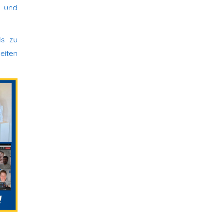
e und
ls zu
eiten