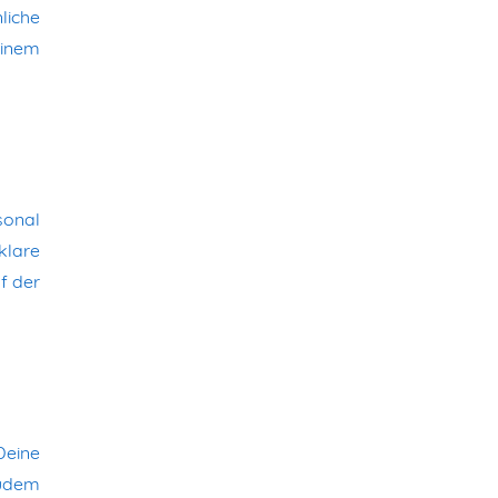
liche
einem
sonal
klare
f der
Deine
Zudem