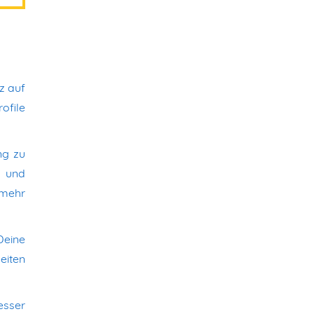
z auf
rofile
ng zu
g und
 mehr
Deine
eiten
esser