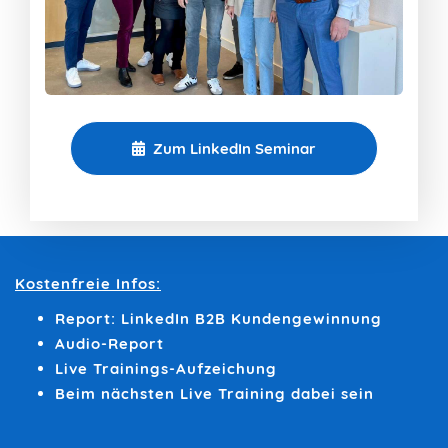
Zum LinkedIn Seminar
Kostenfreie Infos:
Report: LinkedIn B2B Kundengewinnung
Audio-Report
Live Trainings-Aufzeichung
Beim nächsten Live Training dabei sein