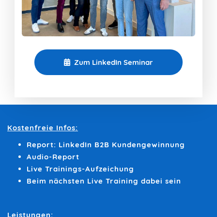
Zum LinkedIn Seminar
Kostenfreie Infos:
Report: LinkedIn B2B Kundengewinnung
Audio-Report
Live Trainings-Aufzeichung
Beim nächsten Live Training dabei sein
Leistungen: